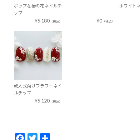
ポップな椿の花ネイルチ
ホワイト
ップ
¥5,180
¥0
（税込）
（税込）
成人式向けフラワーネイ
ルチップ
¥5,120
（税込）
F
T
共