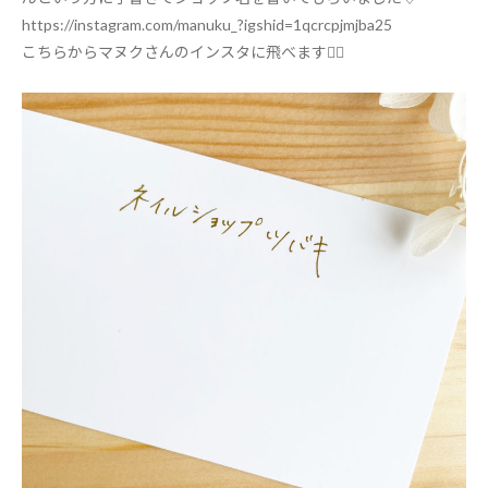
https://instagram.com/manuku_?igshid=1qcrcpjmjba25
こちらからマヌクさんのインスタに飛べます🙆‍♀️