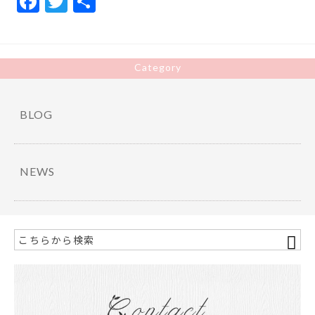
F
T
共
ac
w
有
e
itt
b
er
Category
o
o
BLOG
k
NEWS